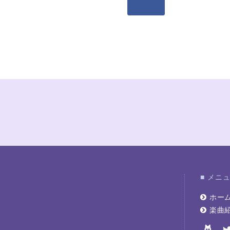
■ メニ
ホー
楽曲