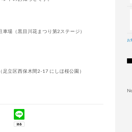
駐車場（黒目川花まつり第2ステージ）
お
足立区西保木間2-17 にしほ桜公園）
No