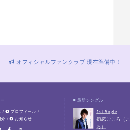
オフィシャルファンクラブ 現在準備中！
ュー
■ 最新シングル
1st Sngle
ム
プロフィール
/
/
紹介
お知らせ
初恋ごころ（
/
ろ）